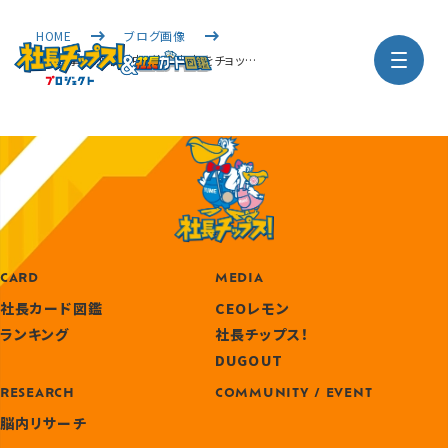
HOME
ブログ画像
「杉谷拳士が取材中」放送内容をチョッ…
CARD
MEDIA
社長カード図鑑
CEOレモン
ランキング
社長チップス！
DUGOUT
RESEARCH
COMMUNITY / EVENT
脳内リサーチ