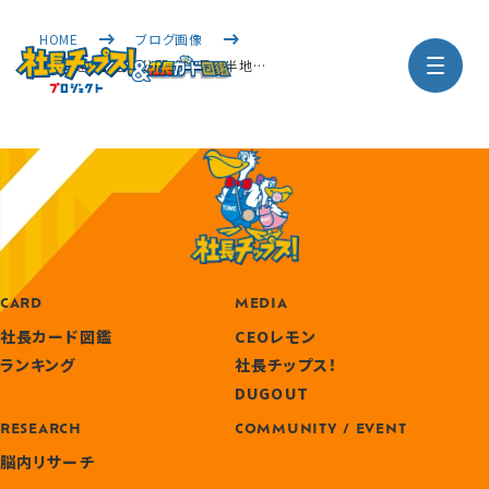
HOME
ブログ画像
【静岡遠征】 近日公開！“社長の半地…
CARD
MEDIA
社長カード図鑑
CEOレモン
ランキング
社長チップス！
DUGOUT
RESEARCH
COMMUNITY / EVENT
脳内リサーチ