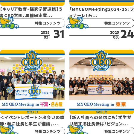
【キャリア教育・探究学習連携】う
「MYCEOMeeting2024-25」フ
まCEO学園、早稲田実業...
ィナーレ！石...
特集コンテンツ
特集コンテンツ
31
24
2025
2025
03.
03.
＜イベントレポート＞出会いの季
【新入社員への発信にも】学生が
節・春に社長と学生が議論、...
共感する社長像は「ビジョン...
特集コンテンツ
特集コンテンツ