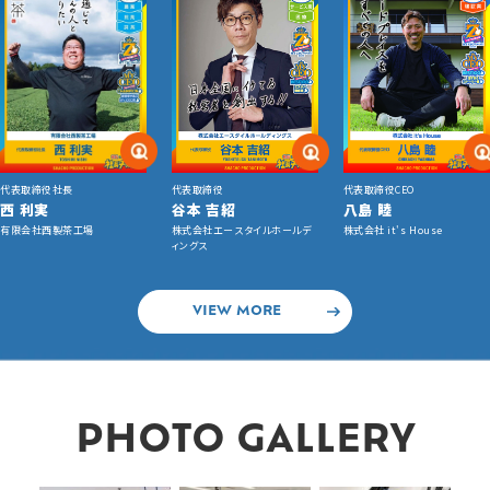
代表取締役社長
代表取締役
代表取締役CEO
西 利実
谷本 吉紹
八島 睦
有限会社西製茶工場
株式会社エースタイルホールデ
株式会社 it's House
ィングス
VIEW MORE
PHOTO GALLERY