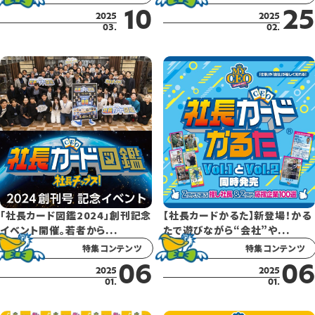
10
25
2025
2025
03.
02.
「社長カード図鑑2024」創刊記念
【社長カードかるた】新登場！かる
イベント開催。若者から...
たで遊びながら“会社”や...
特集コンテンツ
特集コンテンツ
06
06
2025
2025
01.
01.