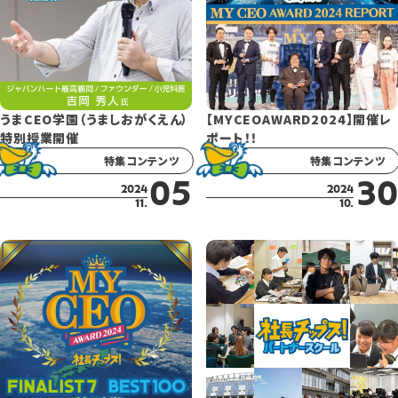
うまCEO学園（うましおがくえん）
【MYCEOAWARD2024】開催レ
特別授業開催
ポート！！
特集コンテンツ
特集コンテンツ
05
30
2024
2024
11.
10.