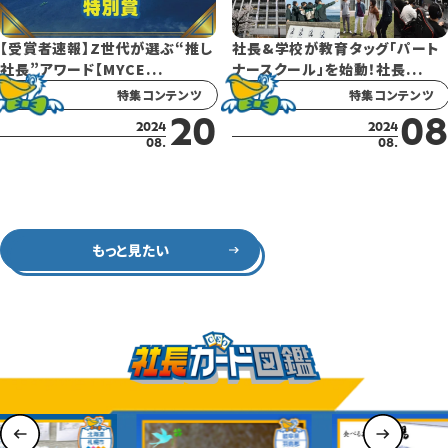
【受賞者速報】Z世代が選ぶ“推し
社長&学校が教育タッグ「パート
社長”アワード【MYCE...
ナースクール」を始動！社長...
特集コンテンツ
特集コンテンツ
20
08
2024
2024
08.
08.
もっと見たい