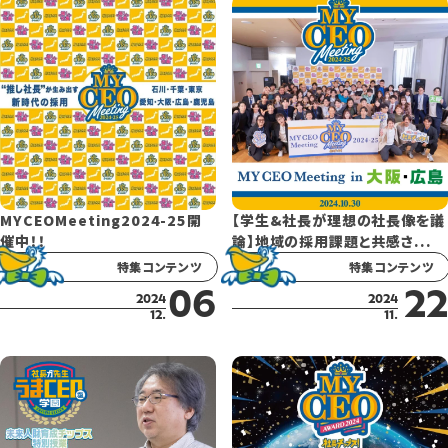
MYCEOMeeting2024-25開
【学生&社長が理想の社長像を議
催中！！
論】地域の採用課題と共感さ...
特集コンテンツ
特集コンテンツ
06
22
2024
2024
12.
11.