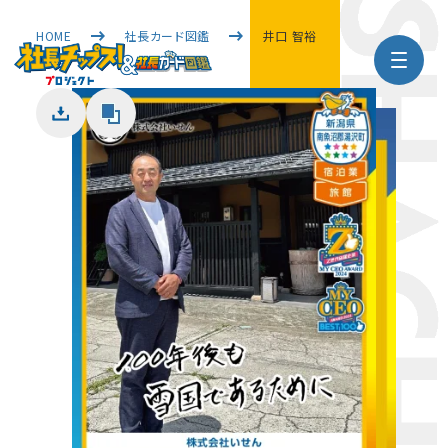
HOME
社長カード図鑑
井口 智裕