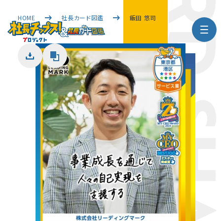
HOME
社長カード図鑑
飯田 悠司