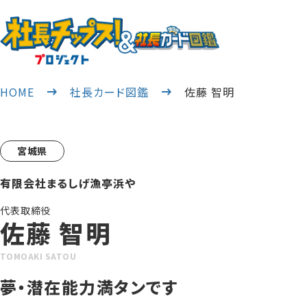
HOME
社長カード図鑑
佐藤 智明
宮城県
有限会社まるしげ漁亭浜や
代表取締役
佐藤 智明
TOMOAKI SATOU
夢・潜在能力満タンです