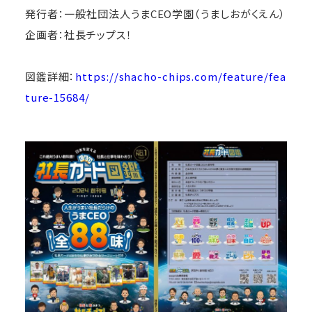
発行者：一般社団法人うまCEO学園（うましおがくえん）
企画者：社長チップス！
図鑑詳細：
https://shacho-chips.com/feature/fea
ture-15684/