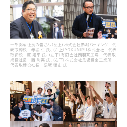
一部掲載社長の皆さん（左上）株式会社赤堀パッキング 代
表取締役 赤堀 仁 氏、（右上）YOKUMIRU株式会社 代表
取締役 原 翔平 氏、（左下）有限会社西製茶工場 代表取
締役社長 西 利実 氏、（右下）株式会社黒坂鍍金工業所
代表取締役社長 黒坂 猛史 氏