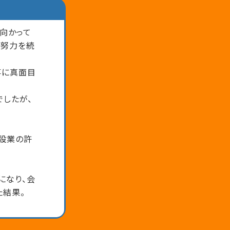
向かって
に努力を続
事に真面目
でしたが、
建設業の許
になり、会
た結果。