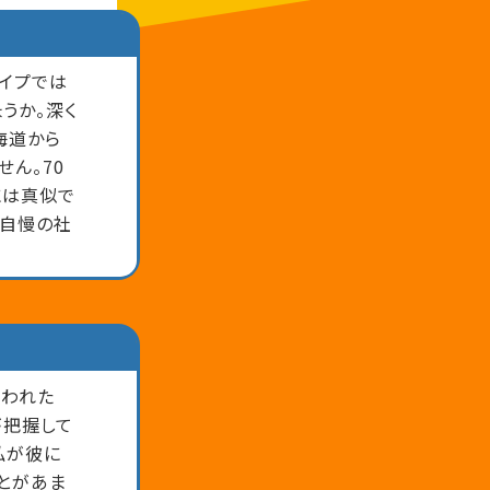
イプでは
うか。深く
海道から
ん。70
には真似で
る自慢の社
舞われた
が把握して
私が彼に
とがあま