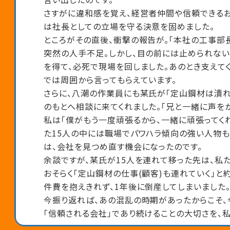
さすがに違和感を覚え、経営者仲間や信頼できるお
は社長としての立場を守る決意を固めました。
ところがその直後、衝撃の報告が。「本社の工事部
突然の人手不足。しかし、目の前には止められない
を得て、必死で現場を回しました。あのとき支えて
では周囲から言ってもらえています。
さらに、八潮の作業員にも某氏が「定山鋼材は潰れ
のもとへ相談に来てくれました。「兄と一緒に声をか
私は「僕がもう一度頑張るから、一緒に頑張ってく
た15人の中には職場でパワハラ傾向の強い人物も
は、会社を見つめ直す機会になったのです。
余談ですが、某氏が15人を連れて移った先は、私
おそらく「定山鋼材の仕事(顧客)も連れていく」と
件費を抱えきれず、1年後に倒産してしまいました
今振り返れば、あの混乱の時期があったからこそ、
「信頼される会社」であり続けることの大切さを、