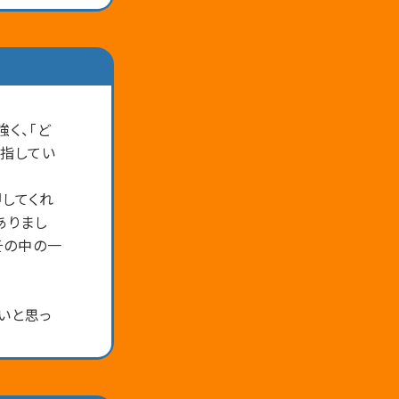
く、「ど
目指してい
してくれ
ありまし
その中の一
いと思っ