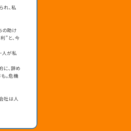
られ、私
ちの助け
利”と、今
一人が私
的に、辞め
声も。危機
力会社は人