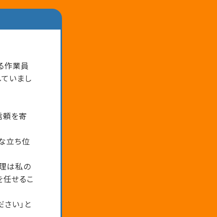
る作業員
していまし
信頼を寄
な立ち位
経理は私の
を任せるこ
ださい」と