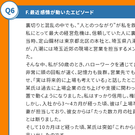
Q6
F.最近感情が動いたエピソード
裏切りと混乱の中でも、“人とのつながり”が私を救
私にとって最大の経営危機は、信頼していた人に裏
当時、定山鋼材は東京都北区の本社と、埼玉県八
が、八潮には埼玉近郊の現場と営業を担当するメン
た。
そんな中、私が50歳のとき、ハローワークを通じて
非常に頭の回転が速く、記憶力も抜群。営業先でも
せ、「実は将来的に上場も考えている」と話したとこ
某氏は過去に上場企業の立ち上げや支援に関わった
置で動くようになりました。私はすっかり信用し、
しかし、入社から3～4カ月が経った頃、彼は「上
妻が担当しており、彼女からは「たった数カ月の社
とは断りました。
そして10カ月ほど経った頃、某氏は突如「これか
言い出したのです。