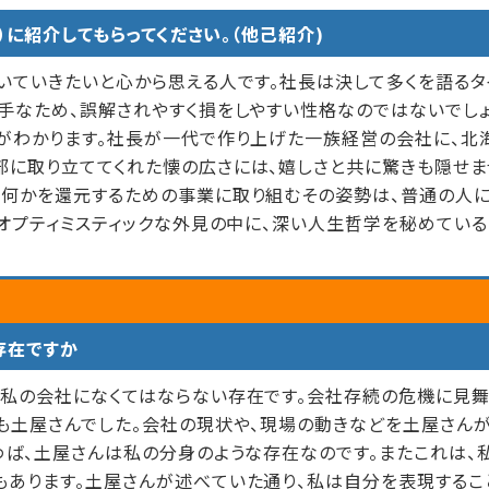
）に紹介してもらってください。（他己紹介)
いていきたいと心から思える人です。社長は決して多くを語るタ
手なため、誤解されやすく損をしやすい性格なのではないでしょ
がわかります。社長が一代で作り上げた一族経営の会社に、北
に取り立ててくれた懐の広さには、嬉しさと共に驚きも隠せませ
に何かを還元するための事業に取り組むその姿勢は、普通の人
てオプティミスティックな外見の中に、深い人生哲学を秘めてい
存在ですか
く私の会社になくてはならない存在です。会社存続の危機に見
も土屋さんでした。会社の現状や、現場の動きなどを土屋さん
わば、土屋さんは私の分身のような存在なのです。またこれは、
もあります。土屋さんが述べていた通り、私は自分を表現するこ