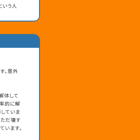
という人
す。意外
解体して
効率的に解
揮していま
、ただ壊す
ています。