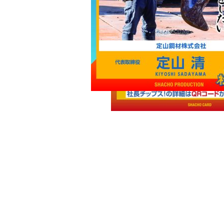
な
 STOR