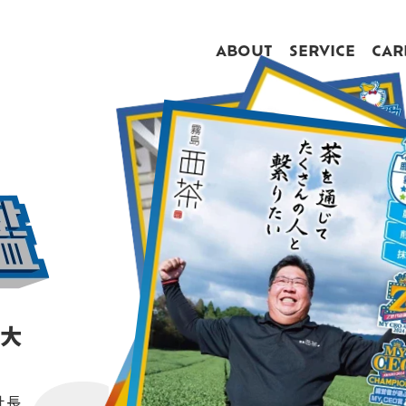
ABOUT
SERVICE
CAR
、大
社長