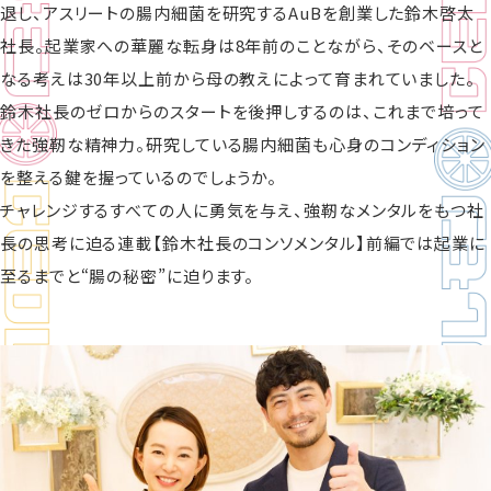
退し、アスリートの腸内細菌を研究するAuBを創業した鈴木啓太
社長。起業家への華麗な転身は8年前のことながら、そのベースと
なる考えは30年以上前から母の教えによって育まれていました。
鈴木社長のゼロからのスタートを後押しするのは、これまで培って
きた強靭な精神力。研究している腸内細菌も心身のコンディション
を整える鍵を握っているのでしょうか。
チャレンジするすべての人に勇気を与え、強靭なメンタルをもつ社
長の思考に迫る連載【鈴木社長のコンソメンタル】前編では起業に
至るまでと“腸の秘密”に迫ります。