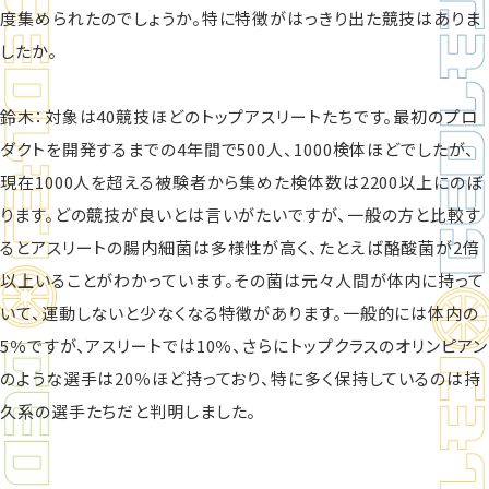
度集められたのでしょうか。特に特徴がはっきり出た競技はありま
したか。
鈴木：対象は40競技ほどのトップアスリートたちです。最初のプロ
ダクトを開発するまでの4年間で500人、1000検体ほどでしたが、
現在1000人を超える被験者から集めた検体数は2200以上にのぼ
ります。どの競技が良いとは言いがたいですが、一般の方と比較す
るとアスリートの腸内細菌は多様性が高く、たとえば酪酸菌が2倍
以上いることがわかっています。その菌は元々人間が体内に持って
いて、運動しないと少なくなる特徴があります。一般的には体内の
5％ですが、アスリートでは10％、さらにトップクラスのオリンピアン
のような選手は20％ほど持っており、特に多く保持しているのは持
久系の選手たちだと判明しました。